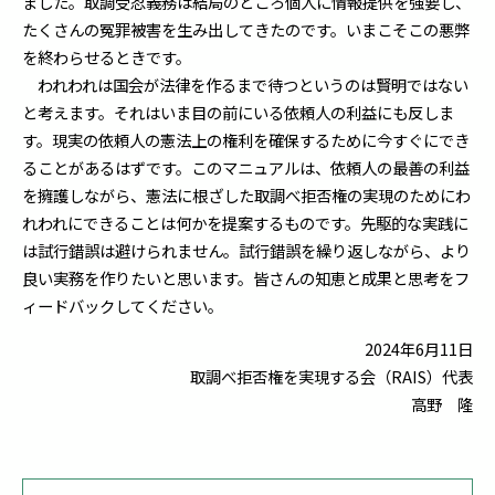
ました。取調受忍義務は結局のところ個人に情報提供を強要し、
たくさんの冤罪被害を生み出してきたのです。いまこそこの悪弊
を終わらせるときです。
われわれは国会が法律を作るまで待つというのは賢明ではない
と考えます。それはいま目の前にいる依頼人の利益にも反しま
す。現実の依頼人の憲法上の権利を確保するために今すぐにでき
ることがあるはずです。このマニュアルは、依頼人の最善の利益
を擁護しながら、憲法に根ざした取調べ拒否権の実現のためにわ
れわれにできることは何かを提案するものです。先駆的な実践に
は試行錯誤は避けられません。試行錯誤を繰り返しながら、より
良い実務を作りたいと思います。皆さんの知恵と成果と思考をフ
ィードバックしてください。
2024年6月11日
取調べ拒否権を実現する会（RAIS）代表
高野 隆