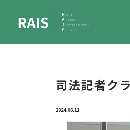
R
RAIS
IGHT
A
GAINST
I
NTERROGATION
S
OCIETY
司法記者ク
2024.06.11